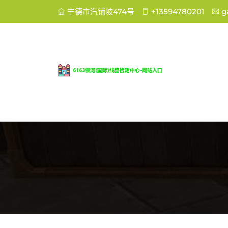
宁德市汽铺坡474号
+13594780201
g