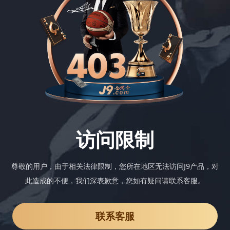
访问限制
尊敬的用户，由于相关法律限制，您所在地区无法访问J9产品，对
此造成的不便，我们深表歉意，您如有疑问请联系客服。
联系客服