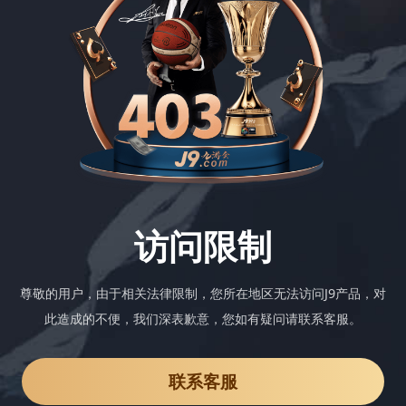
访问限制
尊敬的用户，由于相关法律限制，您所在地区无法访问J9产品，对
此造成的不便，我们深表歉意，您如有疑问请联系客服。
联系客服